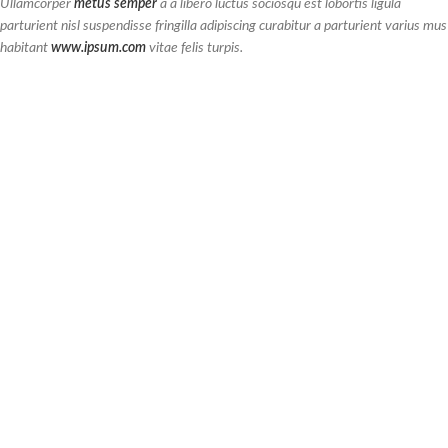
Ullamcorper
metus semper
a a libero luctus sociosqu est lobortis ligula
parturient nisl suspendisse fringilla adipiscing curabitur a parturient varius mus
habitant
www.ipsum.com
vitae felis turpis.