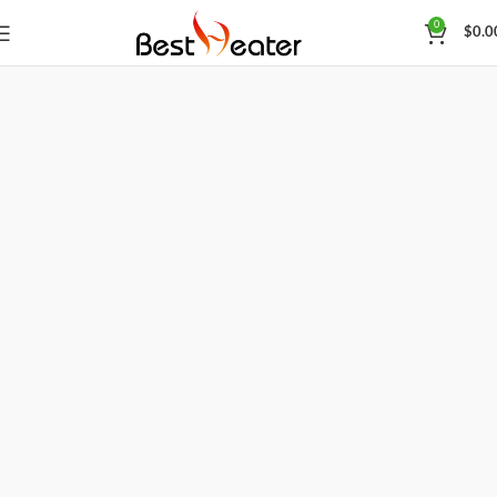
0
$
0.0